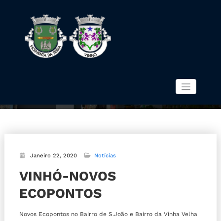
Skip
to
content
VINHÓ-NOVOS ECOPONTOS
Início
VINHÓ-NOVOS ECOPONTOS
Moimenta da Serra e
União das Freguesias
Vinhó
Janeiro 22, 2020
Notícias
VINHÓ-NOVOS
ECOPONTOS
Novos Ecopontos no Bairro de S.João e Bairro da Vinha Velha