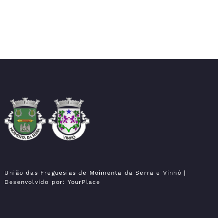
Moimenta da Serra e
União das Freguesias
Vinhó
União das Freguesias de Moimenta da Serra e Vinhó
|
Desenvolvido por:
YourPlace