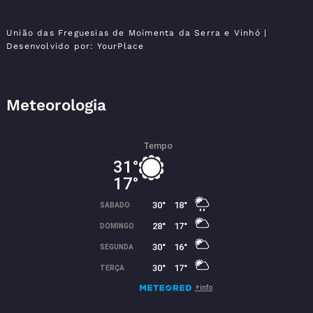
Moimenta da Serra e
Vinhó
União das Freguesias de Moimenta da Serra e Vinhó
|
Desenvolvido por:
YourPlace
Meteorologia