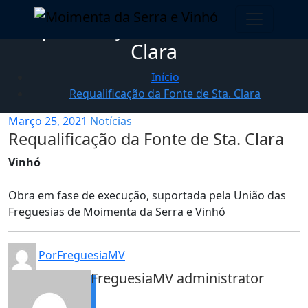
Skip to content
Requalificação da Fonte de Sta.
Moimenta da Serra e Vinhó
União das Freguesias
Clara
Início
Requalificação da Fonte de Sta. Clara
Março 25, 2021
Notícias
Requalificação da Fonte de Sta. Clara
Vinhó
Obra em fase de execução, suportada pela União das
Freguesias de Moimenta da Serra e Vinhó
PorFreguesiaMV
FreguesiaMV
administrator