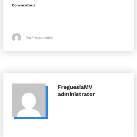
Convocatória
PorFreguesiaMV
FreguesiaMV
administrator