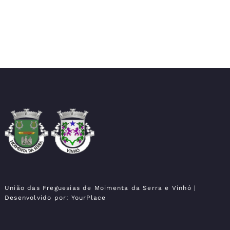
Moimenta da Serra e
União das Freguesias
Vinhó
União das Freguesias de Moimenta da Serra e Vinhó
|
Desenvolvido por:
YourPlace