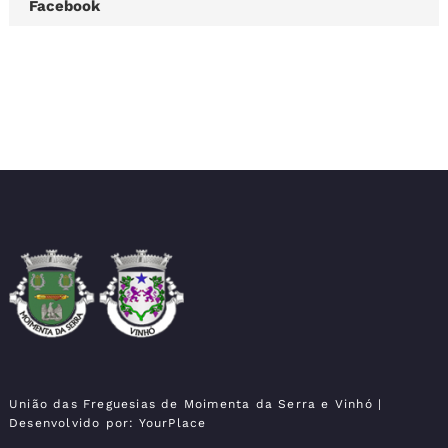
Facebook
Moimenta da Serra e
União das Freguesias
Vinhó
União das Freguesias de Moimenta da Serra e Vinhó
|
Desenvolvido por:
YourPlace