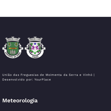
Moimenta da Serra e
União das Freguesias
Vinhó
União das Freguesias de Moimenta da Serra e Vinhó
|
Desenvolvido por:
YourPlace
Meteorologia