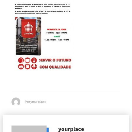
Poryourplace
yourplace