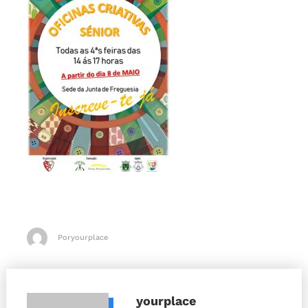
Poryourplace
yourplace