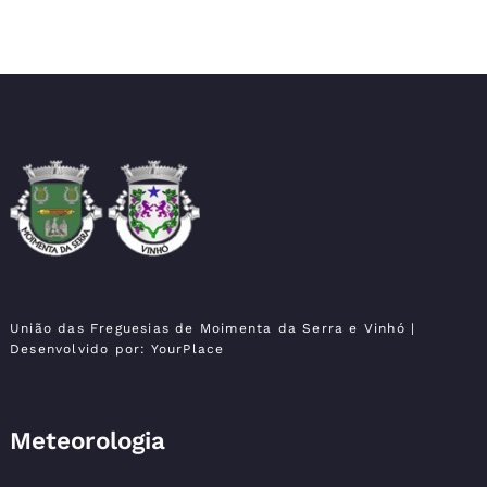
Moimenta da Serra e
União das Freguesias
Vinhó
União das Freguesias de Moimenta da Serra e Vinhó
|
Desenvolvido por:
YourPlace
Meteorologia