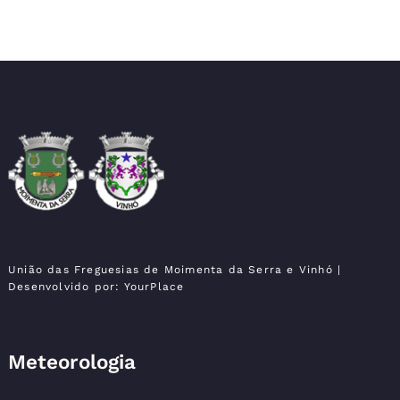
Moimenta da Serra e
União das Freguesias
Vinhó
União das Freguesias de Moimenta da Serra e Vinhó
|
Desenvolvido por:
YourPlace
Meteorologia