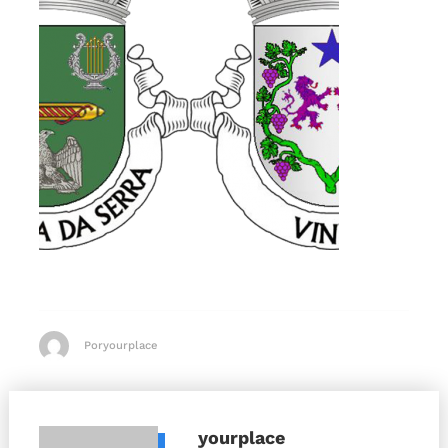
Poryourplace
yourplace